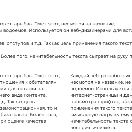
текст-«рыба». Текст этот, несмотря на название,
м водоемов. Используется он веб-дизайнерами для вст
в, отступов и т.д. Так как цель применения такого тек
 Более того, нечитабельность текста сыграет на руку 
текст-«рыба». Текст этот,
Каждый веб-разработчик з
 отношения к обитателям
несмотря на название, не
ми для вставки на
водоемов. Используется 
его вида контента,
интернет-страницы и дем
д. Так как цель
просмотра шрифтов, абзаце
демонстрационная, то и
применения такого текст
бязательно. Более того,
смысловую нагрузку ему 
при оценке качества
нечитабельность текста с
восприятия макета.